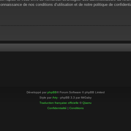
 connaissance de nos conditions d’utilisation et de notre politique de confiden
Développé par
phpBB
® Forum Software © phpBB Limited
Style par
Arty
- phpBB 3.3 par MrGaby
Traduction française officielle
©
Qiaeru
Confidentialité
|
Conditions