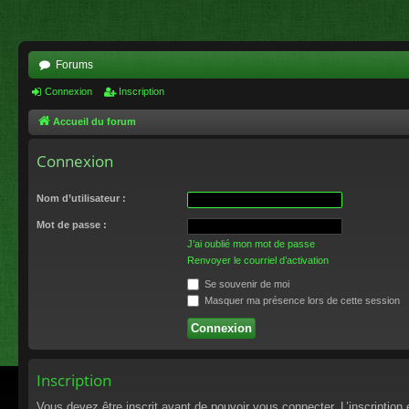
Forums
Connexion
Inscription
Accueil du forum
Connexion
Nom d’utilisateur :
Mot de passe :
J’ai oublié mon mot de passe
Renvoyer le courriel d’activation
Se souvenir de moi
Masquer ma présence lors de cette session
Inscription
Vous devez être inscrit avant de pouvoir vous connecter. L’inscriptio