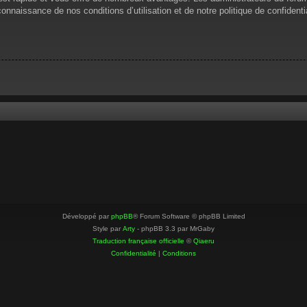
 connaissance de nos conditions d’utilisation et de notre politique de confiden
Développé par
phpBB
® Forum Software © phpBB Limited
Style par
Arty
- phpBB 3.3 par MrGaby
Traduction française officielle
©
Qiaeru
Confidentialité
|
Conditions