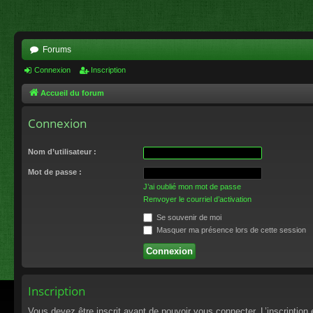
Forums
Connexion
Inscription
Accueil du forum
Connexion
Nom d’utilisateur :
Mot de passe :
J’ai oublié mon mot de passe
Renvoyer le courriel d’activation
Se souvenir de moi
Masquer ma présence lors de cette session
Inscription
Vous devez être inscrit avant de pouvoir vous connecter. L’inscriptio