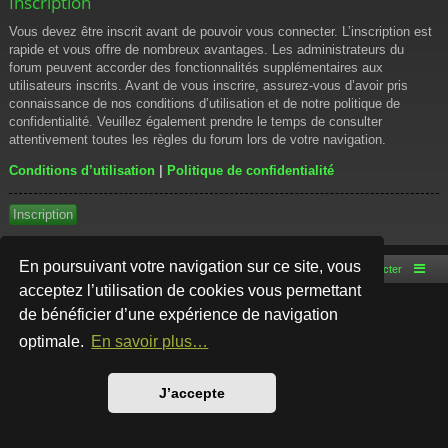
Inscription
Vous devez être inscrit avant de pouvoir vous connecter. L’inscription est
rapide et vous offre de nombreux avantages. Les administrateurs du
forum peuvent accorder des fonctionnalités supplémentaires aux
utilisateurs inscrits. Avant de vous inscrire, assurez-vous d’avoir pris
connaissance de nos conditions d’utilisation et de notre politique de
confidentialité. Veuillez également prendre le temps de consulter
attentivement toutes les règles du forum lors de votre navigation.
Conditions d’utilisation
|
Politique de confidentialité
Inscription
En poursuivant votre navigation sur ce site, vous
Accueil du forum
Nous contacter
acceptez l’utilisation de cookies vous permettant
de bénéficier d’une expérience de navigation
Développé par
phpBB
® Forum Software © phpBB Limited
Style par
Arty
- phpBB 3.3 par MrGaby
optimale.
En savoir plus…
Traduction française officielle
©
Qiaeru
Confidentialité
|
Conditions
J’accepte