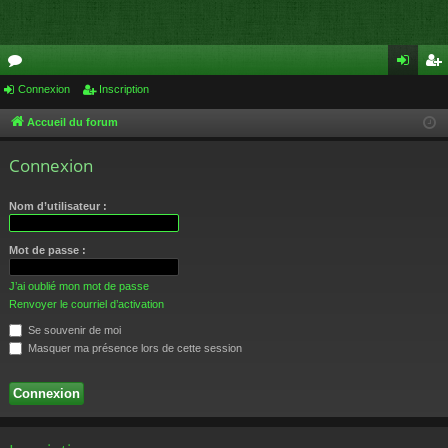
or
Connexion
Inscription
on
ns
u
ne
cri
Accueil du forum
m
xi
pti
Connexion
s
on
on
Nom d’utilisateur :
Mot de passe :
J’ai oublié mon mot de passe
Renvoyer le courriel d’activation
Se souvenir de moi
Masquer ma présence lors de cette session