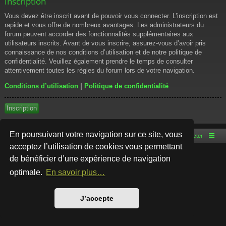
Inscription
Vous devez être inscrit avant de pouvoir vous connecter. L’inscription est
rapide et vous offre de nombreux avantages. Les administrateurs du
forum peuvent accorder des fonctionnalités supplémentaires aux
utilisateurs inscrits. Avant de vous inscrire, assurez-vous d’avoir pris
connaissance de nos conditions d’utilisation et de notre politique de
confidentialité. Veuillez également prendre le temps de consulter
attentivement toutes les règles du forum lors de votre navigation.
Conditions d’utilisation
|
Politique de confidentialité
Inscription
En poursuivant votre navigation sur ce site, vous
Accueil du forum
Nous contacter
acceptez l’utilisation de cookies vous permettant
de bénéficier d’une expérience de navigation
Développé par
phpBB
® Forum Software © phpBB Limited
Style par
Arty
- phpBB 3.3 par MrGaby
optimale.
En savoir plus…
Traduction française officielle
©
Qiaeru
Confidentialité
|
Conditions
J’accepte