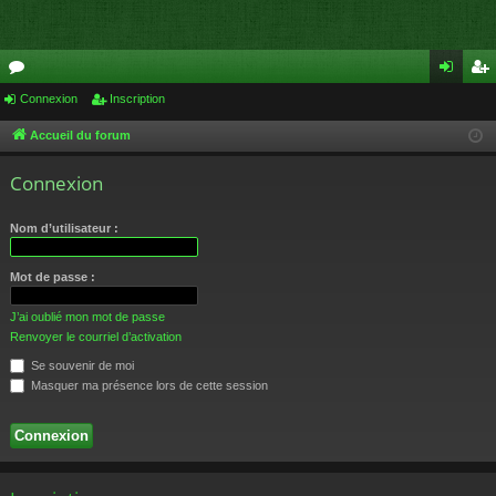
or
Connexion
Inscription
on
ns
u
ne
cri
Accueil du forum
m
xi
pti
Connexion
s
on
on
Nom d’utilisateur :
Mot de passe :
J’ai oublié mon mot de passe
Renvoyer le courriel d’activation
Se souvenir de moi
Masquer ma présence lors de cette session