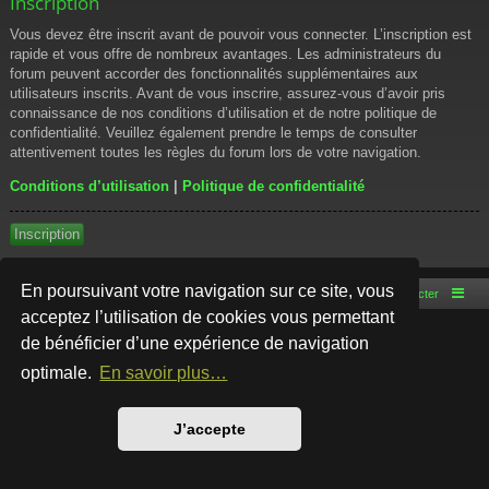
Inscription
Vous devez être inscrit avant de pouvoir vous connecter. L’inscription est
rapide et vous offre de nombreux avantages. Les administrateurs du
forum peuvent accorder des fonctionnalités supplémentaires aux
utilisateurs inscrits. Avant de vous inscrire, assurez-vous d’avoir pris
connaissance de nos conditions d’utilisation et de notre politique de
confidentialité. Veuillez également prendre le temps de consulter
attentivement toutes les règles du forum lors de votre navigation.
Conditions d’utilisation
|
Politique de confidentialité
Inscription
En poursuivant votre navigation sur ce site, vous
Accueil du forum
Nous contacter
acceptez l’utilisation de cookies vous permettant
de bénéficier d’une expérience de navigation
Développé par
phpBB
® Forum Software © phpBB Limited
Style par
Arty
- phpBB 3.3 par MrGaby
optimale.
En savoir plus…
Traduction française officielle
©
Qiaeru
Confidentialité
|
Conditions
J’accepte