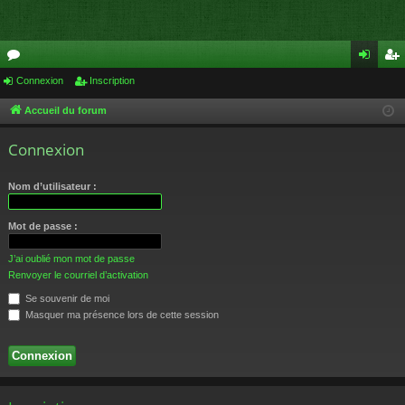
or
Connexion
Inscription
on
ns
u
ne
cri
Accueil du forum
m
xi
pti
Connexion
s
on
on
Nom d’utilisateur :
Mot de passe :
J’ai oublié mon mot de passe
Renvoyer le courriel d’activation
Se souvenir de moi
Masquer ma présence lors de cette session