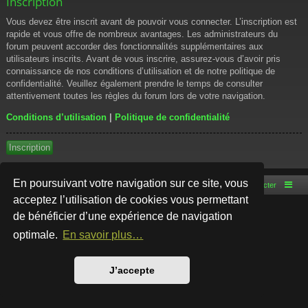
Inscription
Vous devez être inscrit avant de pouvoir vous connecter. L’inscription est
rapide et vous offre de nombreux avantages. Les administrateurs du
forum peuvent accorder des fonctionnalités supplémentaires aux
utilisateurs inscrits. Avant de vous inscrire, assurez-vous d’avoir pris
connaissance de nos conditions d’utilisation et de notre politique de
confidentialité. Veuillez également prendre le temps de consulter
attentivement toutes les règles du forum lors de votre navigation.
Conditions d’utilisation
|
Politique de confidentialité
Inscription
En poursuivant votre navigation sur ce site, vous
Accueil du forum
Nous contacter
acceptez l’utilisation de cookies vous permettant
de bénéficier d’une expérience de navigation
Développé par
phpBB
® Forum Software © phpBB Limited
Style par
Arty
- phpBB 3.3 par MrGaby
optimale.
En savoir plus…
Traduction française officielle
©
Qiaeru
Confidentialité
|
Conditions
J’accepte