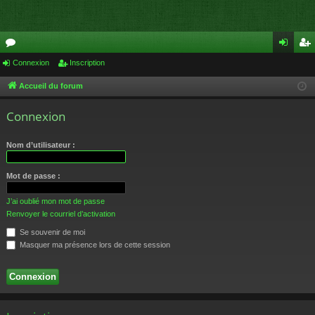
or
Connexion
Inscription
on
ns
u
ne
cri
Accueil du forum
m
xi
pti
Connexion
s
on
on
Nom d’utilisateur :
Mot de passe :
J’ai oublié mon mot de passe
Renvoyer le courriel d’activation
Se souvenir de moi
Masquer ma présence lors de cette session