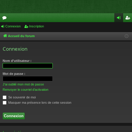
or
Connexion
Inscription
on
ns
u
ne
cri
Accueil du forum
m
xi
pti
Connexion
s
on
on
Nom d’utilisateur :
Mot de passe :
J’ai oublié mon mot de passe
Renvoyer le courriel d’activation
Se souvenir de moi
Masquer ma présence lors de cette session