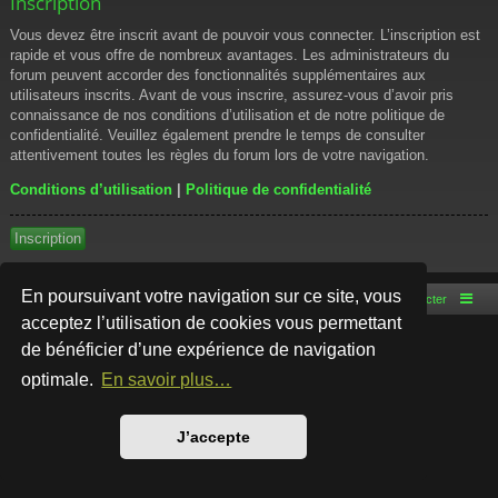
Inscription
Vous devez être inscrit avant de pouvoir vous connecter. L’inscription est
rapide et vous offre de nombreux avantages. Les administrateurs du
forum peuvent accorder des fonctionnalités supplémentaires aux
utilisateurs inscrits. Avant de vous inscrire, assurez-vous d’avoir pris
connaissance de nos conditions d’utilisation et de notre politique de
confidentialité. Veuillez également prendre le temps de consulter
attentivement toutes les règles du forum lors de votre navigation.
Conditions d’utilisation
|
Politique de confidentialité
Inscription
En poursuivant votre navigation sur ce site, vous
Accueil du forum
Nous contacter
acceptez l’utilisation de cookies vous permettant
de bénéficier d’une expérience de navigation
Développé par
phpBB
® Forum Software © phpBB Limited
Style par
Arty
- phpBB 3.3 par MrGaby
optimale.
En savoir plus…
Traduction française officielle
©
Qiaeru
Confidentialité
|
Conditions
J’accepte