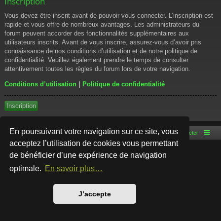
Inscription
Vous devez être inscrit avant de pouvoir vous connecter. L’inscription est
rapide et vous offre de nombreux avantages. Les administrateurs du
forum peuvent accorder des fonctionnalités supplémentaires aux
utilisateurs inscrits. Avant de vous inscrire, assurez-vous d’avoir pris
connaissance de nos conditions d’utilisation et de notre politique de
confidentialité. Veuillez également prendre le temps de consulter
attentivement toutes les règles du forum lors de votre navigation.
Conditions d’utilisation
|
Politique de confidentialité
Inscription
En poursuivant votre navigation sur ce site, vous
Accueil du forum
Nous contacter
acceptez l’utilisation de cookies vous permettant
de bénéficier d’une expérience de navigation
Développé par
phpBB
® Forum Software © phpBB Limited
Style par
Arty
- phpBB 3.3 par MrGaby
optimale.
En savoir plus…
Traduction française officielle
©
Qiaeru
Confidentialité
|
Conditions
J’accepte