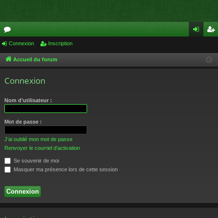
or
Connexion
Inscription
on
ns
u
ne
cri
Accueil du forum
m
xi
pti
Connexion
s
on
on
Nom d’utilisateur :
Mot de passe :
J’ai oublié mon mot de passe
Renvoyer le courriel d’activation
Se souvenir de moi
Masquer ma présence lors de cette session