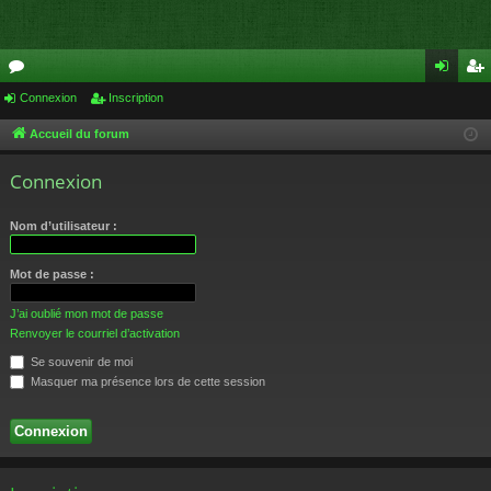
or
Connexion
Inscription
on
ns
u
ne
cri
Accueil du forum
m
xi
pti
Connexion
s
on
on
Nom d’utilisateur :
Mot de passe :
J’ai oublié mon mot de passe
Renvoyer le courriel d’activation
Se souvenir de moi
Masquer ma présence lors de cette session