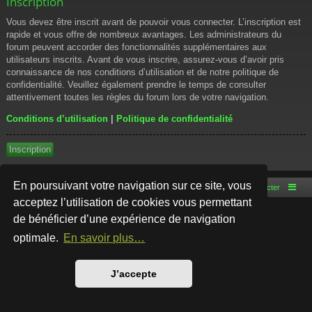
Inscription
Vous devez être inscrit avant de pouvoir vous connecter. L’inscription est
rapide et vous offre de nombreux avantages. Les administrateurs du
forum peuvent accorder des fonctionnalités supplémentaires aux
utilisateurs inscrits. Avant de vous inscrire, assurez-vous d’avoir pris
connaissance de nos conditions d’utilisation et de notre politique de
confidentialité. Veuillez également prendre le temps de consulter
attentivement toutes les règles du forum lors de votre navigation.
Conditions d’utilisation
|
Politique de confidentialité
Inscription
En poursuivant votre navigation sur ce site, vous
Accueil du forum
Nous contacter
acceptez l’utilisation de cookies vous permettant
de bénéficier d’une expérience de navigation
Développé par
phpBB
® Forum Software © phpBB Limited
Style par
Arty
- phpBB 3.3 par MrGaby
optimale.
En savoir plus…
Traduction française officielle
©
Qiaeru
Confidentialité
|
Conditions
J’accepte