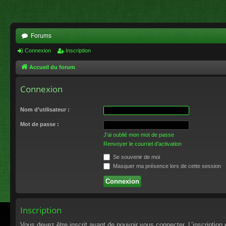
Forums
Connexion
Inscription
Accueil du forum
Connexion
Nom d’utilisateur :
Mot de passe :
J’ai oublié mon mot de passe
Renvoyer le courriel d’activation
Se souvenir de moi
Masquer ma présence lors de cette session
Inscription
Vous devez être inscrit avant de pouvoir vous connecter. L’inscriptio