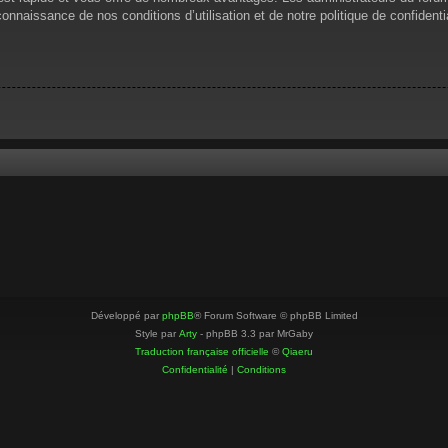
 connaissance de nos conditions d’utilisation et de notre politique de confiden
Développé par
phpBB
® Forum Software © phpBB Limited
Style par
Arty
- phpBB 3.3 par MrGaby
Traduction française officielle
©
Qiaeru
Confidentialité
|
Conditions