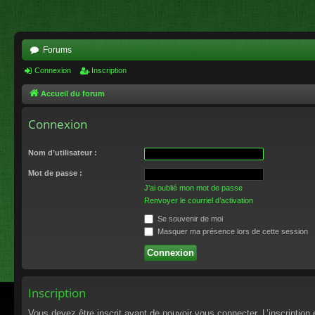
Forums
Connexion
Inscription
Accueil du forum
Connexion
Nom d’utilisateur :
Mot de passe :
J’ai oublié mon mot de passe
Renvoyer le courriel d’activation
Se souvenir de moi
Masquer ma présence lors de cette session
Inscription
Vous devez être inscrit avant de pouvoir vous connecter. L’inscriptio