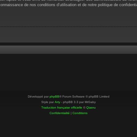
 connaissance de nos conditions d’utilisation et de notre politique de confiden
Développé par
phpBB
® Forum Software © phpBB Limited
Style par
Arty
- phpBB 3.3 par MrGaby
Traduction française officielle
©
Qiaeru
Confidentialité
|
Conditions