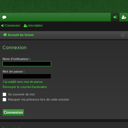
or
Connexion
Inscription
on
ns
u
ne
cri
Accueil du forum
m
xi
pti
Connexion
s
on
on
Nom d’utilisateur :
Mot de passe :
J’ai oublié mon mot de passe
Renvoyer le courriel d’activation
Se souvenir de moi
Masquer ma présence lors de cette session