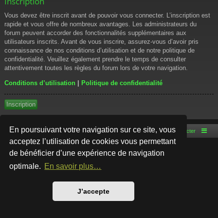
Inscription
Vous devez être inscrit avant de pouvoir vous connecter. L’inscription est
rapide et vous offre de nombreux avantages. Les administrateurs du
forum peuvent accorder des fonctionnalités supplémentaires aux
utilisateurs inscrits. Avant de vous inscrire, assurez-vous d’avoir pris
connaissance de nos conditions d’utilisation et de notre politique de
confidentialité. Veuillez également prendre le temps de consulter
attentivement toutes les règles du forum lors de votre navigation.
Conditions d’utilisation
|
Politique de confidentialité
Inscription
En poursuivant votre navigation sur ce site, vous
Accueil du forum
Nous contacter
acceptez l’utilisation de cookies vous permettant
de bénéficier d’une expérience de navigation
Développé par
phpBB
® Forum Software © phpBB Limited
Style par
Arty
- phpBB 3.3 par MrGaby
optimale.
En savoir plus…
Traduction française officielle
©
Qiaeru
Confidentialité
|
Conditions
J’accepte