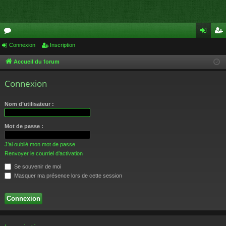
or
Connexion
Inscription
on
ns
u
ne
cri
Accueil du forum
m
xi
pti
Connexion
s
on
on
Nom d’utilisateur :
Mot de passe :
J’ai oublié mon mot de passe
Renvoyer le courriel d’activation
Se souvenir de moi
Masquer ma présence lors de cette session