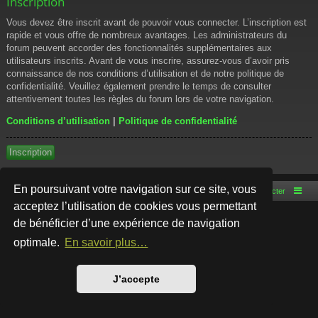
Inscription
Vous devez être inscrit avant de pouvoir vous connecter. L’inscription est
rapide et vous offre de nombreux avantages. Les administrateurs du
forum peuvent accorder des fonctionnalités supplémentaires aux
utilisateurs inscrits. Avant de vous inscrire, assurez-vous d’avoir pris
connaissance de nos conditions d’utilisation et de notre politique de
confidentialité. Veuillez également prendre le temps de consulter
attentivement toutes les règles du forum lors de votre navigation.
Conditions d’utilisation
|
Politique de confidentialité
Inscription
En poursuivant votre navigation sur ce site, vous
Accueil du forum
Nous contacter
acceptez l’utilisation de cookies vous permettant
de bénéficier d’une expérience de navigation
Développé par
phpBB
® Forum Software © phpBB Limited
Style par
Arty
- phpBB 3.3 par MrGaby
optimale.
En savoir plus…
Traduction française officielle
©
Qiaeru
Confidentialité
|
Conditions
J’accepte