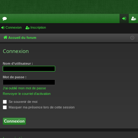
or
Connexion
Inscription
on
ns
u
ne
cri
Accueil du forum
m
xi
pti
Connexion
s
on
on
Nom d’utilisateur :
Mot de passe :
J’ai oublié mon mot de passe
Renvoyer le courriel d’activation
Se souvenir de moi
Masquer ma présence lors de cette session