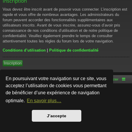
Inscription
Vous devez être inscrit avant de pouvoir vous connecter. L’inscription est
rapide et vous offre de nombreux avantages. Les administrateurs du
forum peuvent accorder des fonctionnalités supplémentaires aux
utilisateurs inscrits. Avant de vous inscrire, assurez-vous d’avoir pris
connaissance de nos conditions d’utilisation et de notre politique de
confidentialité. Veuillez également prendre le temps de consulter
attentivement toutes les règles du forum lors de votre navigation.
Conditions d’utilisation
|
Politique de confidentialité
Inscription
En poursuivant votre navigation sur ce site, vous
Accueil du forum
Nous contacter
acceptez l’utilisation de cookies vous permettant
de bénéficier d’une expérience de navigation
Développé par
phpBB
® Forum Software © phpBB Limited
Style par
Arty
- phpBB 3.3 par MrGaby
optimale.
En savoir plus…
Traduction française officielle
©
Qiaeru
Confidentialité
|
Conditions
J’accepte