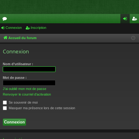
or
Connexion
Inscription
on
ns
u
ne
cri
Accueil du forum
m
xi
pti
Connexion
s
on
on
Nom d’utilisateur :
Mot de passe :
J’ai oublié mon mot de passe
Renvoyer le courriel d’activation
Se souvenir de moi
Masquer ma présence lors de cette session