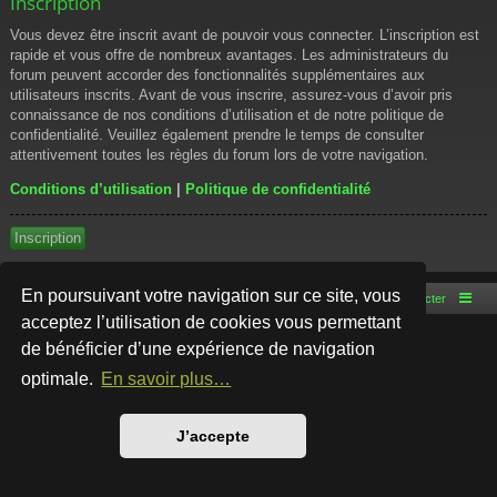
Inscription
Vous devez être inscrit avant de pouvoir vous connecter. L’inscription est
rapide et vous offre de nombreux avantages. Les administrateurs du
forum peuvent accorder des fonctionnalités supplémentaires aux
utilisateurs inscrits. Avant de vous inscrire, assurez-vous d’avoir pris
connaissance de nos conditions d’utilisation et de notre politique de
confidentialité. Veuillez également prendre le temps de consulter
attentivement toutes les règles du forum lors de votre navigation.
Conditions d’utilisation
|
Politique de confidentialité
Inscription
En poursuivant votre navigation sur ce site, vous
Accueil du forum
Nous contacter
acceptez l’utilisation de cookies vous permettant
de bénéficier d’une expérience de navigation
Développé par
phpBB
® Forum Software © phpBB Limited
Style par
Arty
- phpBB 3.3 par MrGaby
optimale.
En savoir plus…
Traduction française officielle
©
Qiaeru
Confidentialité
|
Conditions
J’accepte