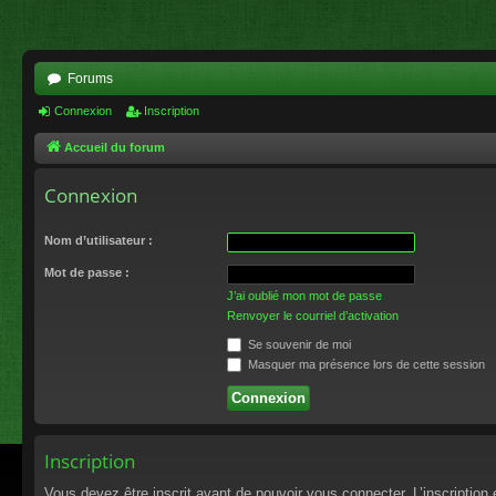
Forums
Connexion
Inscription
Accueil du forum
Connexion
Nom d’utilisateur :
Mot de passe :
J’ai oublié mon mot de passe
Renvoyer le courriel d’activation
Se souvenir de moi
Masquer ma présence lors de cette session
Inscription
Vous devez être inscrit avant de pouvoir vous connecter. L’inscriptio