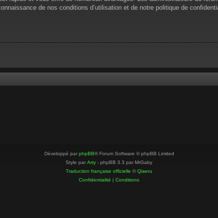
 connaissance de nos conditions d’utilisation et de notre politique de confiden
Développé par
phpBB
® Forum Software © phpBB Limited
Style par
Arty
- phpBB 3.3 par MrGaby
Traduction française officielle
©
Qiaeru
Confidentialité
|
Conditions