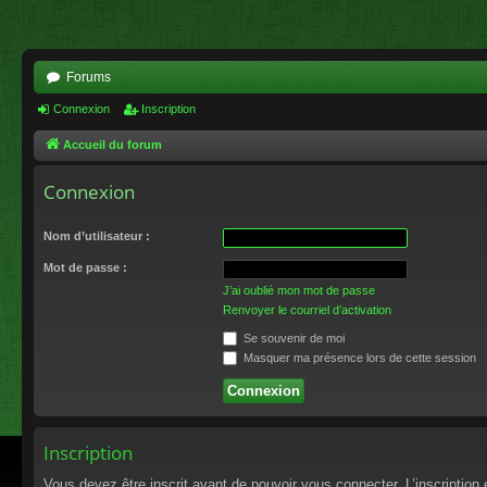
Forums
Connexion
Inscription
Accueil du forum
Connexion
Nom d’utilisateur :
Mot de passe :
J’ai oublié mon mot de passe
Renvoyer le courriel d’activation
Se souvenir de moi
Masquer ma présence lors de cette session
Inscription
Vous devez être inscrit avant de pouvoir vous connecter. L’inscriptio