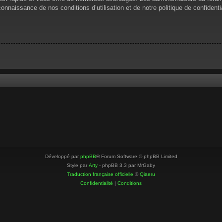
 connaissance de nos conditions d’utilisation et de notre politique de confiden
Développé par
phpBB
® Forum Software © phpBB Limited
Style par
Arty
- phpBB 3.3 par MrGaby
Traduction française officielle
©
Qiaeru
Confidentialité
|
Conditions