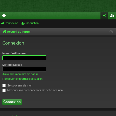
or
Connexion
Inscription
on
ns
u
ne
cri
Accueil du forum
m
xi
pti
Connexion
s
on
on
Nom d’utilisateur :
Mot de passe :
J’ai oublié mon mot de passe
Renvoyer le courriel d’activation
Se souvenir de moi
Masquer ma présence lors de cette session