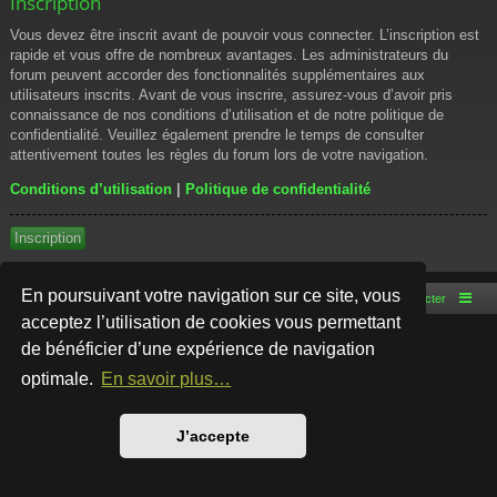
Inscription
Vous devez être inscrit avant de pouvoir vous connecter. L’inscription est
rapide et vous offre de nombreux avantages. Les administrateurs du
forum peuvent accorder des fonctionnalités supplémentaires aux
utilisateurs inscrits. Avant de vous inscrire, assurez-vous d’avoir pris
connaissance de nos conditions d’utilisation et de notre politique de
confidentialité. Veuillez également prendre le temps de consulter
attentivement toutes les règles du forum lors de votre navigation.
Conditions d’utilisation
|
Politique de confidentialité
Inscription
En poursuivant votre navigation sur ce site, vous
Accueil du forum
Nous contacter
acceptez l’utilisation de cookies vous permettant
de bénéficier d’une expérience de navigation
Développé par
phpBB
® Forum Software © phpBB Limited
Style par
Arty
- phpBB 3.3 par MrGaby
optimale.
En savoir plus…
Traduction française officielle
©
Qiaeru
Confidentialité
|
Conditions
J’accepte