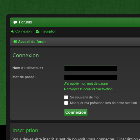
Forums
Connexion
Inscription
Accueil du forum
Connexion
Nom d’utilisateur :
Mot de passe :
J’ai oublié mon mot de passe
Renvoyer le courriel d’activation
Se souvenir de moi
Masquer ma présence lors de cette session
Inscription
Vous devez être inscrit avant de pouvoir vous connecter. L’inscriptio