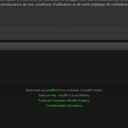
 connaissance de nos conditions d’utilisation et de notre politique de confiden
Développé par
phpBB
® Forum Software © phpBB Limited
Style par
Arty
- phpBB 3.3 par MrGaby
Traduction française officielle
©
Qiaeru
Confidentialité
|
Conditions