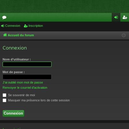
or
Connexion
Inscription
on
ns
u
ne
cri
Accueil du forum
m
xi
pti
Connexion
s
on
on
Nom d’utilisateur :
Mot de passe :
J’ai oublié mon mot de passe
Renvoyer le courriel d’activation
Se souvenir de moi
Masquer ma présence lors de cette session