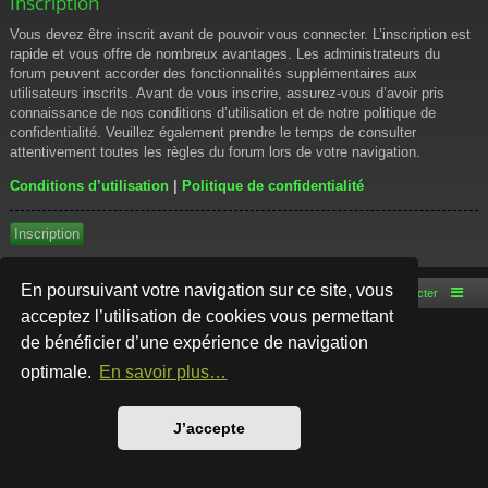
Inscription
Vous devez être inscrit avant de pouvoir vous connecter. L’inscription est
rapide et vous offre de nombreux avantages. Les administrateurs du
forum peuvent accorder des fonctionnalités supplémentaires aux
utilisateurs inscrits. Avant de vous inscrire, assurez-vous d’avoir pris
connaissance de nos conditions d’utilisation et de notre politique de
confidentialité. Veuillez également prendre le temps de consulter
attentivement toutes les règles du forum lors de votre navigation.
Conditions d’utilisation
|
Politique de confidentialité
Inscription
En poursuivant votre navigation sur ce site, vous
Accueil du forum
Nous contacter
acceptez l’utilisation de cookies vous permettant
de bénéficier d’une expérience de navigation
Développé par
phpBB
® Forum Software © phpBB Limited
Style par
Arty
- phpBB 3.3 par MrGaby
optimale.
En savoir plus…
Traduction française officielle
©
Qiaeru
Confidentialité
|
Conditions
J’accepte