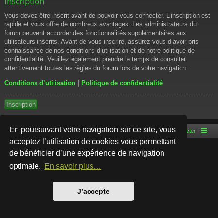
Inscription
Vous devez être inscrit avant de pouvoir vous connecter. L’inscription est
rapide et vous offre de nombreux avantages. Les administrateurs du
forum peuvent accorder des fonctionnalités supplémentaires aux
utilisateurs inscrits. Avant de vous inscrire, assurez-vous d’avoir pris
connaissance de nos conditions d’utilisation et de notre politique de
confidentialité. Veuillez également prendre le temps de consulter
attentivement toutes les règles du forum lors de votre navigation.
Conditions d’utilisation
|
Politique de confidentialité
Inscription
En poursuivant votre navigation sur ce site, vous
Accueil du forum
Nous contacter
acceptez l’utilisation de cookies vous permettant
de bénéficier d’une expérience de navigation
Développé par
phpBB
® Forum Software © phpBB Limited
Style par
Arty
- phpBB 3.3 par MrGaby
optimale.
En savoir plus…
Traduction française officielle
©
Qiaeru
Confidentialité
|
Conditions
J’accepte