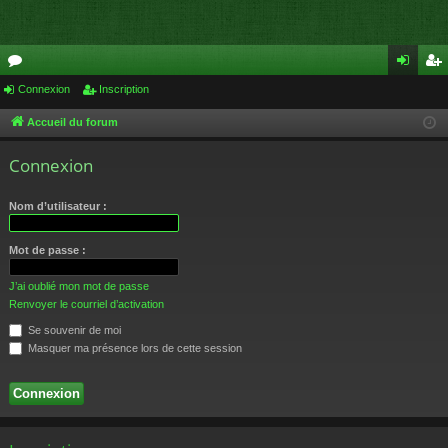
or
Connexion
Inscription
on
ns
u
ne
cri
Accueil du forum
m
xi
pti
Connexion
s
on
on
Nom d’utilisateur :
Mot de passe :
J’ai oublié mon mot de passe
Renvoyer le courriel d’activation
Se souvenir de moi
Masquer ma présence lors de cette session