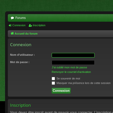
Forums
Connexion
Inscription
Accueil du forum
Connexion
Nom d’utilisateur :
Mot de passe :
J’ai oublié mon mot de passe
Renvoyer le courriel d’activation
Se souvenir de moi
Masquer ma présence lors de cette session
Inscription
Vous devez être inscrit avant de pouvoir vous connecter. L’inscriptio