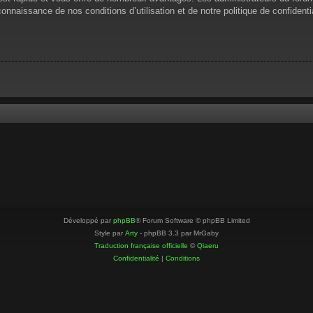
 connaissance de nos conditions d’utilisation et de notre politique de confiden
Développé par
phpBB
® Forum Software © phpBB Limited
Style par
Arty
- phpBB 3.3 par MrGaby
Traduction française officielle
©
Qiaeru
Confidentialité
|
Conditions