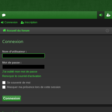
or
Connexion
Inscription
on
ns
u
ne
cri
Accueil du forum
m
xi
pti
Connexion
s
on
on
Nom d’utilisateur :
Mot de passe :
J’ai oublié mon mot de passe
Renvoyer le courriel d’activation
Se souvenir de moi
Masquer ma présence lors de cette session