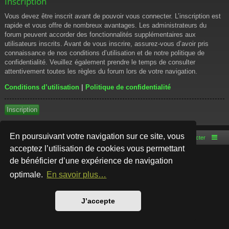
Inscription
Vous devez être inscrit avant de pouvoir vous connecter. L’inscription est
rapide et vous offre de nombreux avantages. Les administrateurs du
forum peuvent accorder des fonctionnalités supplémentaires aux
utilisateurs inscrits. Avant de vous inscrire, assurez-vous d’avoir pris
connaissance de nos conditions d’utilisation et de notre politique de
confidentialité. Veuillez également prendre le temps de consulter
attentivement toutes les règles du forum lors de votre navigation.
Conditions d’utilisation
|
Politique de confidentialité
Inscription
En poursuivant votre navigation sur ce site, vous
Accueil du forum
Nous contacter
acceptez l’utilisation de cookies vous permettant
de bénéficier d’une expérience de navigation
Développé par
phpBB
® Forum Software © phpBB Limited
Style par
Arty
- phpBB 3.3 par MrGaby
optimale.
En savoir plus…
Traduction française officielle
©
Qiaeru
Confidentialité
|
Conditions
J’accepte