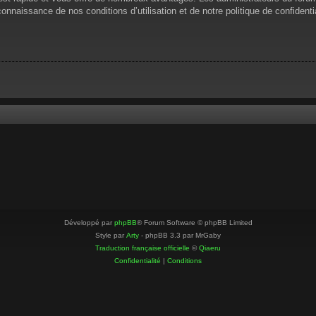
 connaissance de nos conditions d’utilisation et de notre politique de confiden
Développé par
phpBB
® Forum Software © phpBB Limited
Style par
Arty
- phpBB 3.3 par MrGaby
Traduction française officielle
©
Qiaeru
Confidentialité
|
Conditions