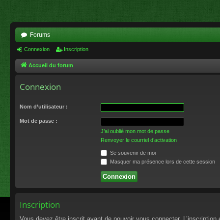
Forums
Connexion
Inscription
Accueil du forum
Connexion
Nom d’utilisateur :
Mot de passe :
J’ai oublié mon mot de passe
Renvoyer le courriel d’activation
Se souvenir de moi
Masquer ma présence lors de cette session
Inscription
Vous devez être inscrit avant de pouvoir vous connecter. L’inscriptio