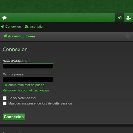
or
Connexion
Inscription
on
ns
u
ne
cri
Accueil du forum
m
xi
pti
Connexion
s
on
on
Nom d’utilisateur :
Mot de passe :
J’ai oublié mon mot de passe
Renvoyer le courriel d’activation
Se souvenir de moi
Masquer ma présence lors de cette session