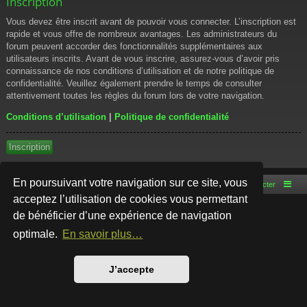
Inscription
Vous devez être inscrit avant de pouvoir vous connecter. L’inscription est
rapide et vous offre de nombreux avantages. Les administrateurs du
forum peuvent accorder des fonctionnalités supplémentaires aux
utilisateurs inscrits. Avant de vous inscrire, assurez-vous d’avoir pris
connaissance de nos conditions d’utilisation et de notre politique de
confidentialité. Veuillez également prendre le temps de consulter
attentivement toutes les règles du forum lors de votre navigation.
Conditions d’utilisation
|
Politique de confidentialité
Inscription
En poursuivant votre navigation sur ce site, vous
Accueil du forum
Nous contacter
acceptez l’utilisation de cookies vous permettant
de bénéficier d’une expérience de navigation
Développé par
phpBB
® Forum Software © phpBB Limited
Style par
Arty
- phpBB 3.3 par MrGaby
optimale.
En savoir plus…
Traduction française officielle
©
Qiaeru
Confidentialité
|
Conditions
J’accepte