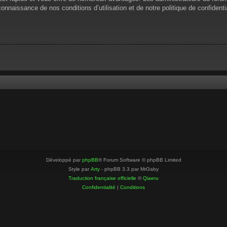
 connaissance de nos conditions d’utilisation et de notre politique de confiden
Développé par
phpBB
® Forum Software © phpBB Limited
Style par
Arty
- phpBB 3.3 par MrGaby
Traduction française officielle
©
Qiaeru
Confidentialité
|
Conditions