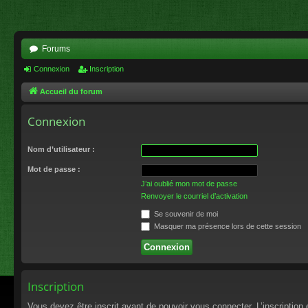
Forums
Connexion
Inscription
Accueil du forum
Connexion
Nom d’utilisateur :
Mot de passe :
J’ai oublié mon mot de passe
Renvoyer le courriel d’activation
Se souvenir de moi
Masquer ma présence lors de cette session
Inscription
Vous devez être inscrit avant de pouvoir vous connecter. L’inscriptio