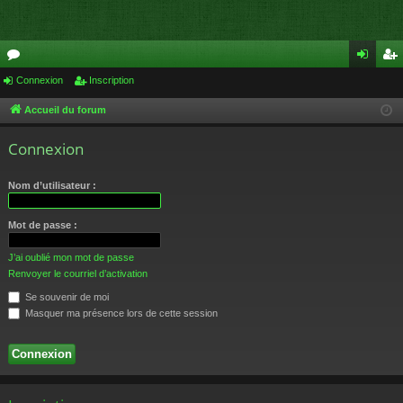
or
Connexion
Inscription
on
ns
u
ne
cri
Accueil du forum
m
xi
pti
Connexion
s
on
on
Nom d’utilisateur :
Mot de passe :
J’ai oublié mon mot de passe
Renvoyer le courriel d’activation
Se souvenir de moi
Masquer ma présence lors de cette session