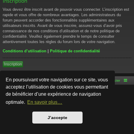
Inscription
Vous devez être inscrit avant de pouvoir vous connecter. L’inscription est
rapide et vous offre de nombreux avantages. Les administrateurs du
forum peuvent accorder des fonctionnalités supplémentaires aux
utilisateurs inscrits. Avant de vous inscrire, assurez-vous d’avoir pris
connaissance de nos conditions d’utilisation et de notre politique de
confidentialité. Veuillez également prendre le temps de consulter
attentivement toutes les règles du forum lors de votre navigation.
Conditions d’utilisation
|
Politique de confidentialité
Inscription
En poursuivant votre navigation sur ce site, vous
Accueil du forum
Nous contacter
acceptez l’utilisation de cookies vous permettant
de bénéficier d’une expérience de navigation
Développé par
phpBB
® Forum Software © phpBB Limited
Style par
Arty
- phpBB 3.3 par MrGaby
optimale.
En savoir plus…
Traduction française officielle
©
Qiaeru
Confidentialité
|
Conditions
J’accepte