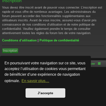
Inscription
Vous devez être inscrit avant de pouvoir vous connecter. L’inscription est
rapide et vous offre de nombreux avantages. Les administrateurs du
forum peuvent accorder des fonctionnalités supplémentaires aux
utilisateurs inscrits. Avant de vous inscrire, assurez-vous d’avoir pris
connaissance de nos conditions d’utilisation et de notre politique de
confidentialité. Veuillez également prendre le temps de consulter
attentivement toutes les règles du forum lors de votre navigation.
Conditions d’utilisation
|
Politique de confidentialité
Inscription
En poursuivant votre navigation sur ce site, vous
Accueil du forum
Nous contacter
acceptez l’utilisation de cookies vous permettant
de bénéficier d’une expérience de navigation
Développé par
phpBB
® Forum Software © phpBB Limited
Style par
Arty
- phpBB 3.3 par MrGaby
optimale.
En savoir plus…
Traduction française officielle
©
Qiaeru
Confidentialité
|
Conditions
J’accepte