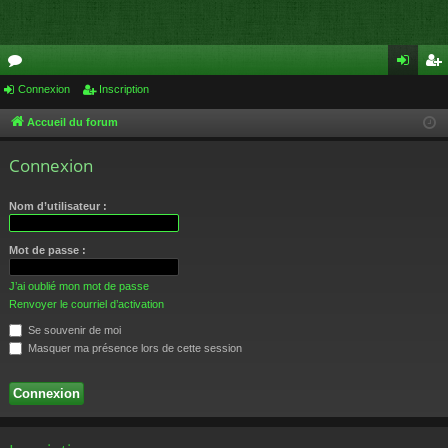
or
Connexion
Inscription
on
ns
u
ne
cri
Accueil du forum
m
xi
pti
Connexion
s
on
on
Nom d’utilisateur :
Mot de passe :
J’ai oublié mon mot de passe
Renvoyer le courriel d’activation
Se souvenir de moi
Masquer ma présence lors de cette session