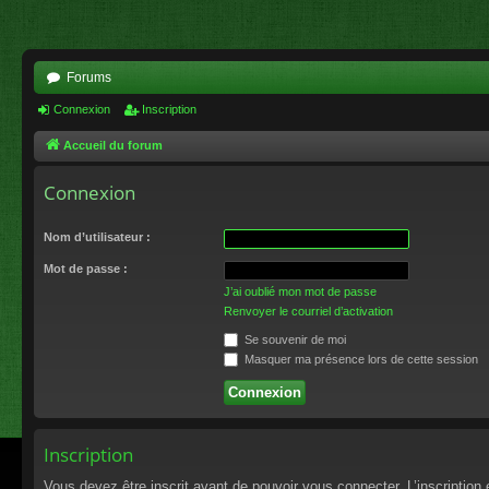
Forums
Connexion
Inscription
Accueil du forum
Connexion
Nom d’utilisateur :
Mot de passe :
J’ai oublié mon mot de passe
Renvoyer le courriel d’activation
Se souvenir de moi
Masquer ma présence lors de cette session
Inscription
Vous devez être inscrit avant de pouvoir vous connecter. L’inscriptio