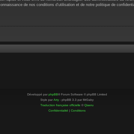
 connaissance de nos conditions d’utilisation et de notre politique de confiden
Développé par
phpBB
® Forum Software © phpBB Limited
Style par
Arty
- phpBB 3.3 par MrGaby
Traduction française officielle
©
Qiaeru
Confidentialité
|
Conditions