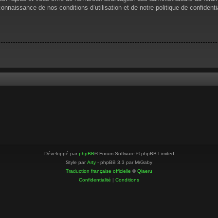
 connaissance de nos conditions d’utilisation et de notre politique de confiden
Développé par
phpBB
® Forum Software © phpBB Limited
Style par
Arty
- phpBB 3.3 par MrGaby
Traduction française officielle
©
Qiaeru
Confidentialité
|
Conditions