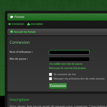
Forums
Connexion
Inscription
Accueil du forum
Connexion
Nom d’utilisateur :
Mot de passe :
J’ai oublié mon mot de passe
Renvoyer le courriel d’activation
Se souvenir de moi
Masquer ma présence lors de cette session
Inscription
Vous devez être inscrit avant de pouvoir vous connecter. L’inscriptio