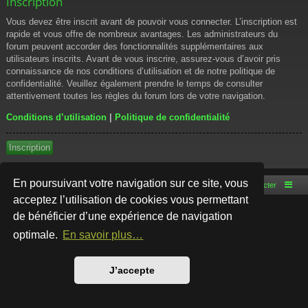
Inscription
Vous devez être inscrit avant de pouvoir vous connecter. L’inscription est
rapide et vous offre de nombreux avantages. Les administrateurs du
forum peuvent accorder des fonctionnalités supplémentaires aux
utilisateurs inscrits. Avant de vous inscrire, assurez-vous d’avoir pris
connaissance de nos conditions d’utilisation et de notre politique de
confidentialité. Veuillez également prendre le temps de consulter
attentivement toutes les règles du forum lors de votre navigation.
Conditions d’utilisation
|
Politique de confidentialité
Inscription
En poursuivant votre navigation sur ce site, vous
Accueil du forum
Nous contacter
acceptez l’utilisation de cookies vous permettant
de bénéficier d’une expérience de navigation
Développé par
phpBB
® Forum Software © phpBB Limited
Style par
Arty
- phpBB 3.3 par MrGaby
optimale.
En savoir plus…
Traduction française officielle
©
Qiaeru
Confidentialité
|
Conditions
J’accepte