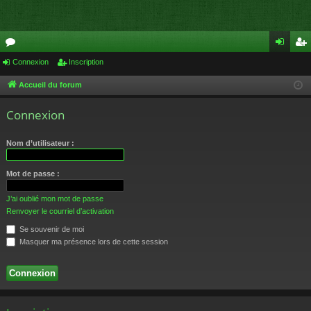
or
Connexion
Inscription
on
ns
u
ne
cri
Accueil du forum
m
xi
pti
Connexion
s
on
on
Nom d’utilisateur :
Mot de passe :
J’ai oublié mon mot de passe
Renvoyer le courriel d’activation
Se souvenir de moi
Masquer ma présence lors de cette session