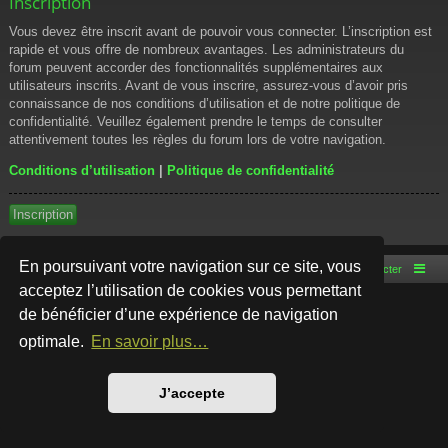
Inscription
Vous devez être inscrit avant de pouvoir vous connecter. L’inscription est
rapide et vous offre de nombreux avantages. Les administrateurs du
forum peuvent accorder des fonctionnalités supplémentaires aux
utilisateurs inscrits. Avant de vous inscrire, assurez-vous d’avoir pris
connaissance de nos conditions d’utilisation et de notre politique de
confidentialité. Veuillez également prendre le temps de consulter
attentivement toutes les règles du forum lors de votre navigation.
Conditions d’utilisation
|
Politique de confidentialité
Inscription
En poursuivant votre navigation sur ce site, vous
Accueil du forum
Nous contacter
acceptez l’utilisation de cookies vous permettant
de bénéficier d’une expérience de navigation
Développé par
phpBB
® Forum Software © phpBB Limited
Style par
Arty
- phpBB 3.3 par MrGaby
optimale.
En savoir plus…
Traduction française officielle
©
Qiaeru
Confidentialité
|
Conditions
J’accepte