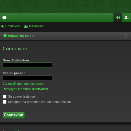
or
Connexion
Inscription
on
ns
u
ne
cri
Accueil du forum
m
xi
pti
Connexion
s
on
on
Nom d’utilisateur :
Mot de passe :
J’ai oublié mon mot de passe
Renvoyer le courriel d’activation
Se souvenir de moi
Masquer ma présence lors de cette session