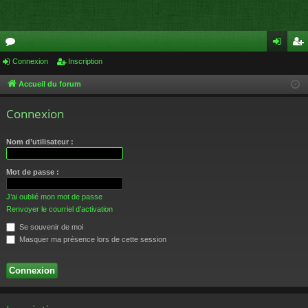
or
Connexion
Inscription
on
ns
u
ne
cri
Accueil du forum
m
xi
pti
Connexion
s
on
on
Nom d’utilisateur :
Mot de passe :
J’ai oublié mon mot de passe
Renvoyer le courriel d’activation
Se souvenir de moi
Masquer ma présence lors de cette session