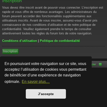
Inscription
Vous devez être inscrit avant de pouvoir vous connecter. L’inscription est
rapide et vous offre de nombreux avantages. Les administrateurs du
forum peuvent accorder des fonctionnalités supplémentaires aux
utilisateurs inscrits. Avant de vous inscrire, assurez-vous d’avoir pris
connaissance de nos conditions d’utilisation et de notre politique de
confidentialité. Veuillez également prendre le temps de consulter
attentivement toutes les règles du forum lors de votre navigation.
Conditions d’utilisation
|
Politique de confidentialité
Inscription
En poursuivant votre navigation sur ce site, vous
Accueil du forum
Nous contacter
acceptez l’utilisation de cookies vous permettant
de bénéficier d’une expérience de navigation
Développé par
phpBB
® Forum Software © phpBB Limited
Style par
Arty
- phpBB 3.3 par MrGaby
optimale.
En savoir plus…
Traduction française officielle
©
Qiaeru
Confidentialité
|
Conditions
J’accepte