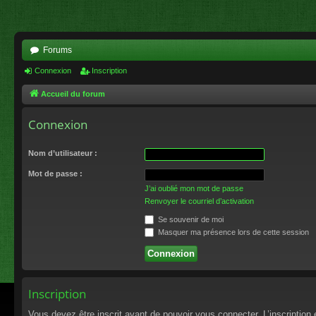
Forums
Connexion
Inscription
Accueil du forum
Connexion
Nom d’utilisateur :
Mot de passe :
J’ai oublié mon mot de passe
Renvoyer le courriel d’activation
Se souvenir de moi
Masquer ma présence lors de cette session
Inscription
Vous devez être inscrit avant de pouvoir vous connecter. L’inscriptio