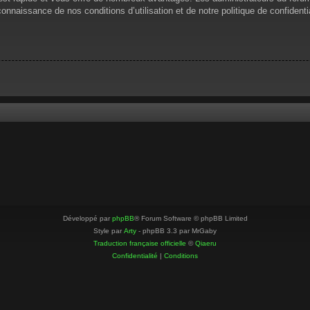
 connaissance de nos conditions d’utilisation et de notre politique de confiden
Développé par
phpBB
® Forum Software © phpBB Limited
Style par
Arty
- phpBB 3.3 par MrGaby
Traduction française officielle
©
Qiaeru
Confidentialité
|
Conditions