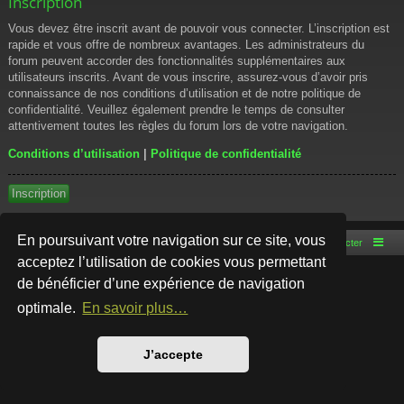
Inscription
Vous devez être inscrit avant de pouvoir vous connecter. L’inscription est
rapide et vous offre de nombreux avantages. Les administrateurs du
forum peuvent accorder des fonctionnalités supplémentaires aux
utilisateurs inscrits. Avant de vous inscrire, assurez-vous d’avoir pris
connaissance de nos conditions d’utilisation et de notre politique de
confidentialité. Veuillez également prendre le temps de consulter
attentivement toutes les règles du forum lors de votre navigation.
Conditions d’utilisation
|
Politique de confidentialité
Inscription
En poursuivant votre navigation sur ce site, vous
Accueil du forum
Nous contacter
acceptez l’utilisation de cookies vous permettant
de bénéficier d’une expérience de navigation
Développé par
phpBB
® Forum Software © phpBB Limited
Style par
Arty
- phpBB 3.3 par MrGaby
optimale.
En savoir plus…
Traduction française officielle
©
Qiaeru
Confidentialité
|
Conditions
J’accepte