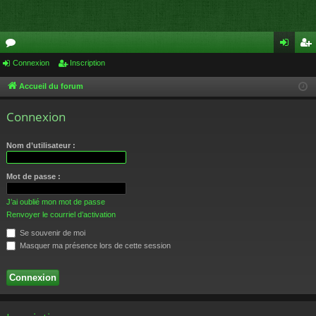
or
Connexion
Inscription
on
ns
u
ne
cri
Accueil du forum
m
xi
pti
Connexion
s
on
on
Nom d’utilisateur :
Mot de passe :
J’ai oublié mon mot de passe
Renvoyer le courriel d’activation
Se souvenir de moi
Masquer ma présence lors de cette session