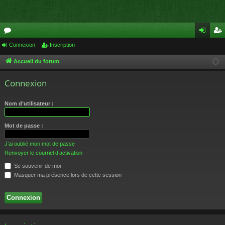
or
Connexion
Inscription
on
ns
u
ne
cri
Accueil du forum
m
xi
pti
Connexion
s
on
on
Nom d’utilisateur :
Mot de passe :
J’ai oublié mon mot de passe
Renvoyer le courriel d’activation
Se souvenir de moi
Masquer ma présence lors de cette session