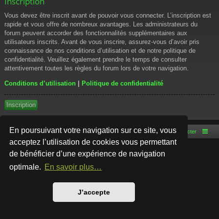
Inscription
Vous devez être inscrit avant de pouvoir vous connecter. L’inscription est
rapide et vous offre de nombreux avantages. Les administrateurs du
forum peuvent accorder des fonctionnalités supplémentaires aux
utilisateurs inscrits. Avant de vous inscrire, assurez-vous d’avoir pris
connaissance de nos conditions d’utilisation et de notre politique de
confidentialité. Veuillez également prendre le temps de consulter
attentivement toutes les règles du forum lors de votre navigation.
Conditions d’utilisation
|
Politique de confidentialité
Inscription
En poursuivant votre navigation sur ce site, vous
Accueil du forum
Nous contacter
acceptez l’utilisation de cookies vous permettant
de bénéficier d’une expérience de navigation
Développé par
phpBB
® Forum Software © phpBB Limited
Style par
Arty
- phpBB 3.3 par MrGaby
optimale.
En savoir plus…
Traduction française officielle
©
Qiaeru
Confidentialité
|
Conditions
J’accepte