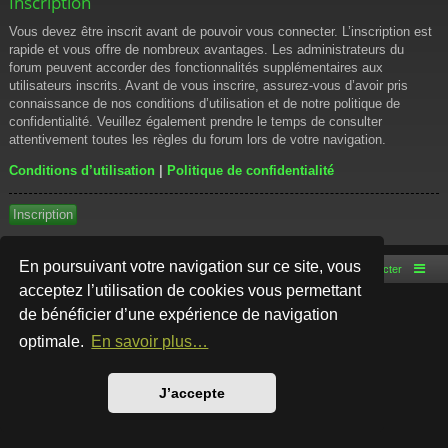
Inscription
Vous devez être inscrit avant de pouvoir vous connecter. L’inscription est
rapide et vous offre de nombreux avantages. Les administrateurs du
forum peuvent accorder des fonctionnalités supplémentaires aux
utilisateurs inscrits. Avant de vous inscrire, assurez-vous d’avoir pris
connaissance de nos conditions d’utilisation et de notre politique de
confidentialité. Veuillez également prendre le temps de consulter
attentivement toutes les règles du forum lors de votre navigation.
Conditions d’utilisation
|
Politique de confidentialité
Inscription
En poursuivant votre navigation sur ce site, vous
Accueil du forum
Nous contacter
acceptez l’utilisation de cookies vous permettant
de bénéficier d’une expérience de navigation
Développé par
phpBB
® Forum Software © phpBB Limited
Style par
Arty
- phpBB 3.3 par MrGaby
optimale.
En savoir plus…
Traduction française officielle
©
Qiaeru
Confidentialité
|
Conditions
J’accepte