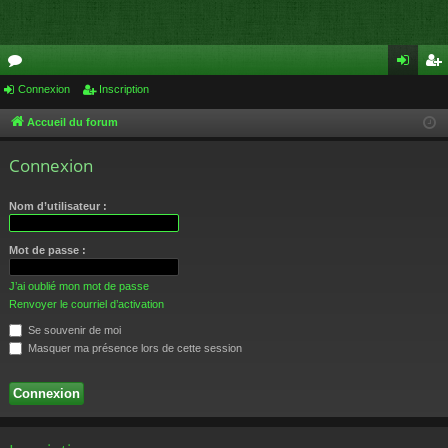
or
Connexion
Inscription
on
ns
u
ne
cri
Accueil du forum
m
xi
pti
Connexion
s
on
on
Nom d’utilisateur :
Mot de passe :
J’ai oublié mon mot de passe
Renvoyer le courriel d’activation
Se souvenir de moi
Masquer ma présence lors de cette session