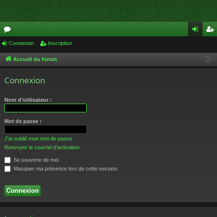
or
Connexion
Inscription
on
ns
u
ne
cri
Accueil du forum
m
xi
pti
Connexion
s
on
on
Nom d’utilisateur :
Mot de passe :
J’ai oublié mon mot de passe
Renvoyer le courriel d’activation
Se souvenir de moi
Masquer ma présence lors de cette session