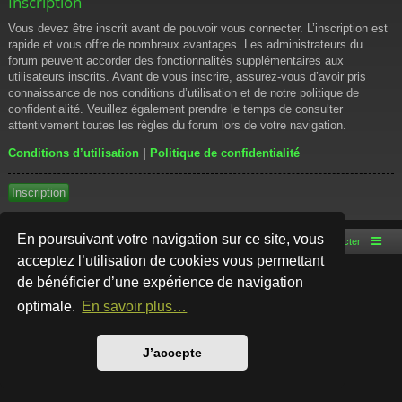
Inscription
Vous devez être inscrit avant de pouvoir vous connecter. L’inscription est
rapide et vous offre de nombreux avantages. Les administrateurs du
forum peuvent accorder des fonctionnalités supplémentaires aux
utilisateurs inscrits. Avant de vous inscrire, assurez-vous d’avoir pris
connaissance de nos conditions d’utilisation et de notre politique de
confidentialité. Veuillez également prendre le temps de consulter
attentivement toutes les règles du forum lors de votre navigation.
Conditions d’utilisation
|
Politique de confidentialité
Inscription
En poursuivant votre navigation sur ce site, vous
Accueil du forum
Nous contacter
acceptez l’utilisation de cookies vous permettant
de bénéficier d’une expérience de navigation
Développé par
phpBB
® Forum Software © phpBB Limited
Style par
Arty
- phpBB 3.3 par MrGaby
optimale.
En savoir plus…
Traduction française officielle
©
Qiaeru
Confidentialité
|
Conditions
J’accepte