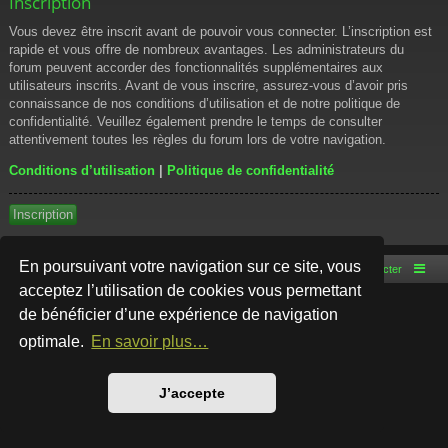
Inscription
Vous devez être inscrit avant de pouvoir vous connecter. L’inscription est
rapide et vous offre de nombreux avantages. Les administrateurs du
forum peuvent accorder des fonctionnalités supplémentaires aux
utilisateurs inscrits. Avant de vous inscrire, assurez-vous d’avoir pris
connaissance de nos conditions d’utilisation et de notre politique de
confidentialité. Veuillez également prendre le temps de consulter
attentivement toutes les règles du forum lors de votre navigation.
Conditions d’utilisation
|
Politique de confidentialité
Inscription
En poursuivant votre navigation sur ce site, vous
Accueil du forum
Nous contacter
acceptez l’utilisation de cookies vous permettant
de bénéficier d’une expérience de navigation
Développé par
phpBB
® Forum Software © phpBB Limited
Style par
Arty
- phpBB 3.3 par MrGaby
optimale.
En savoir plus…
Traduction française officielle
©
Qiaeru
Confidentialité
|
Conditions
J’accepte