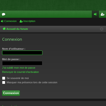
or
Connexion
Inscription
on
ns
u
ne
cri
Accueil du forum
m
xi
pti
Connexion
s
on
on
Nom d’utilisateur :
Mot de passe :
J’ai oublié mon mot de passe
Renvoyer le courriel d’activation
Se souvenir de moi
Masquer ma présence lors de cette session