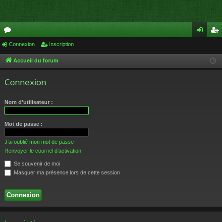
or
Connexion
Inscription
on
ns
u
ne
cri
Accueil du forum
m
xi
pti
Connexion
s
on
on
Nom d’utilisateur :
Mot de passe :
J’ai oublié mon mot de passe
Renvoyer le courriel d’activation
Se souvenir de moi
Masquer ma présence lors de cette session