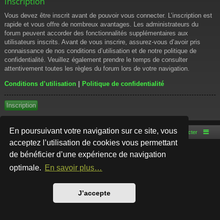
Inscription
Vous devez être inscrit avant de pouvoir vous connecter. L’inscription est
rapide et vous offre de nombreux avantages. Les administrateurs du
forum peuvent accorder des fonctionnalités supplémentaires aux
utilisateurs inscrits. Avant de vous inscrire, assurez-vous d’avoir pris
connaissance de nos conditions d’utilisation et de notre politique de
confidentialité. Veuillez également prendre le temps de consulter
attentivement toutes les règles du forum lors de votre navigation.
Conditions d’utilisation
|
Politique de confidentialité
Inscription
En poursuivant votre navigation sur ce site, vous
Accueil du forum
Nous contacter
acceptez l’utilisation de cookies vous permettant
de bénéficier d’une expérience de navigation
Développé par
phpBB
® Forum Software © phpBB Limited
Style par
Arty
- phpBB 3.3 par MrGaby
optimale.
En savoir plus…
Traduction française officielle
©
Qiaeru
Confidentialité
|
Conditions
J’accepte