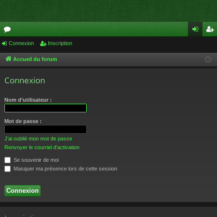
or
Connexion
Inscription
on
ns
u
ne
cri
Accueil du forum
m
xi
pti
Connexion
s
on
on
Nom d’utilisateur :
Mot de passe :
J’ai oublié mon mot de passe
Renvoyer le courriel d’activation
Se souvenir de moi
Masquer ma présence lors de cette session