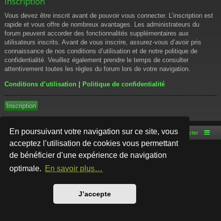
Inscription
Vous devez être inscrit avant de pouvoir vous connecter. L’inscription est
rapide et vous offre de nombreux avantages. Les administrateurs du
forum peuvent accorder des fonctionnalités supplémentaires aux
utilisateurs inscrits. Avant de vous inscrire, assurez-vous d’avoir pris
connaissance de nos conditions d’utilisation et de notre politique de
confidentialité. Veuillez également prendre le temps de consulter
attentivement toutes les règles du forum lors de votre navigation.
Conditions d’utilisation
|
Politique de confidentialité
Inscription
En poursuivant votre navigation sur ce site, vous
Accueil du forum
Nous contacter
acceptez l’utilisation de cookies vous permettant
de bénéficier d’une expérience de navigation
Développé par
phpBB
® Forum Software © phpBB Limited
Style par
Arty
- phpBB 3.3 par MrGaby
optimale.
En savoir plus…
Traduction française officielle
©
Qiaeru
Confidentialité
|
Conditions
J’accepte