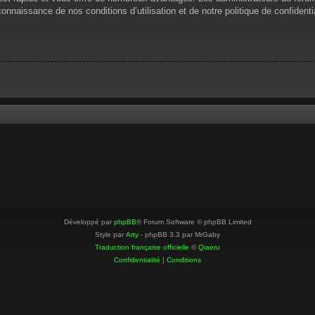
 connaissance de nos conditions d’utilisation et de notre politique de confiden
Développé par
phpBB
® Forum Software © phpBB Limited
Style par
Arty
- phpBB 3.3 par MrGaby
Traduction française officielle
©
Qiaeru
Confidentialité
|
Conditions