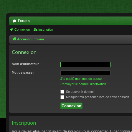
Forums
Connexion
Inscription
Accueil du forum
Connexion
Nom d’utilisateur :
Mot de passe :
J’ai oublié mon mot de passe
Renvoyer le courriel d’activation
Se souvenir de moi
Masquer ma présence lors de cette session
Inscription
Vous devez être inscrit avant de pouvoir vous connecter. L’inscriptio