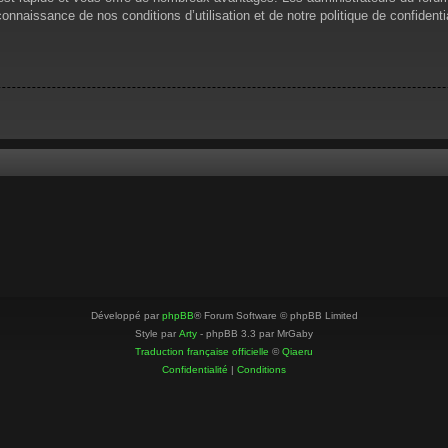
 connaissance de nos conditions d’utilisation et de notre politique de confiden
Développé par
phpBB
® Forum Software © phpBB Limited
Style par
Arty
- phpBB 3.3 par MrGaby
Traduction française officielle
©
Qiaeru
Confidentialité
|
Conditions