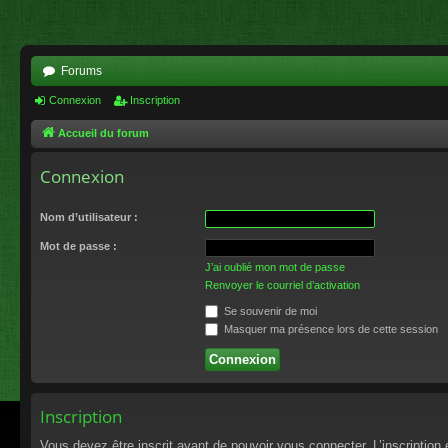
Forums
Connexion
Inscription
Accueil du forum
Connexion
Nom d’utilisateur :
Mot de passe :
J’ai oublié mon mot de passe
Renvoyer le courriel d’activation
Se souvenir de moi
Masquer ma présence lors de cette session
Inscription
Vous devez être inscrit avant de pouvoir vous connecter. L’inscriptio