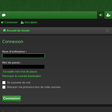
or
Connexion
Inscription
on
ns
u
ne
cri
Accueil du forum
m
xi
pti
Connexion
s
on
on
Nom d’utilisateur :
Mot de passe :
J’ai oublié mon mot de passe
Renvoyer le courriel d’activation
Se souvenir de moi
Masquer ma présence lors de cette session