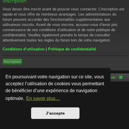
Inscription
Vous devez être inscrit avant de pouvoir vous connecter. L’inscription est
rapide et vous offre de nombreux avantages. Les administrateurs du
forum peuvent accorder des fonctionnalités supplémentaires aux
utilisateurs inscrits. Avant de vous inscrire, assurez-vous d’avoir pris
connaissance de nos conditions d’utilisation et de notre politique de
confidentialité. Veuillez également prendre le temps de consulter
attentivement toutes les règles du forum lors de votre navigation.
Conditions d’utilisation
|
Politique de confidentialité
Inscription
En poursuivant votre navigation sur ce site, vous
Accueil du forum
Nous contacter
acceptez l’utilisation de cookies vous permettant
de bénéficier d’une expérience de navigation
Développé par
phpBB
® Forum Software © phpBB Limited
Style par
Arty
- phpBB 3.3 par MrGaby
optimale.
En savoir plus…
Traduction française officielle
©
Qiaeru
Confidentialité
|
Conditions
J’accepte