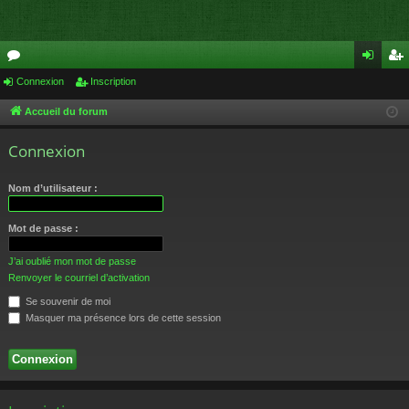
or
Connexion
Inscription
on
ns
u
ne
cri
Accueil du forum
m
xi
pti
Connexion
s
on
on
Nom d’utilisateur :
Mot de passe :
J’ai oublié mon mot de passe
Renvoyer le courriel d’activation
Se souvenir de moi
Masquer ma présence lors de cette session