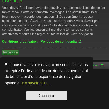
Inscription
Vous devez être inscrit avant de pouvoir vous connecter. L’inscription est
rapide et vous offre de nombreux avantages. Les administrateurs du
forum peuvent accorder des fonctionnalités supplémentaires aux
utilisateurs inscrits. Avant de vous inscrire, assurez-vous d’avoir pris
connaissance de nos conditions d’utilisation et de notre politique de
confidentialité. Veuillez également prendre le temps de consulter
attentivement toutes les règles du forum lors de votre navigation.
Conditions d’utilisation
|
Politique de confidentialité
Inscription
En poursuivant votre navigation sur ce site, vous
Accueil du forum
Nous contacter
acceptez l’utilisation de cookies vous permettant
de bénéficier d’une expérience de navigation
Développé par
phpBB
® Forum Software © phpBB Limited
Style par
Arty
- phpBB 3.3 par MrGaby
optimale.
En savoir plus…
Traduction française officielle
©
Qiaeru
Confidentialité
|
Conditions
J’accepte