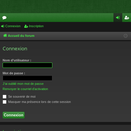
or
Connexion
Inscription
on
ns
u
ne
cri
Accueil du forum
m
xi
pti
Connexion
s
on
on
Nom d’utilisateur :
Mot de passe :
J’ai oublié mon mot de passe
Renvoyer le courriel d’activation
Se souvenir de moi
Masquer ma présence lors de cette session