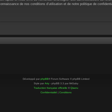
 connaissance de nos conditions d’utilisation et de notre politique de confiden
Développé par
phpBB
® Forum Software © phpBB Limited
Style par
Arty
- phpBB 3.3 par MrGaby
Traduction française officielle
©
Qiaeru
Confidentialité
|
Conditions