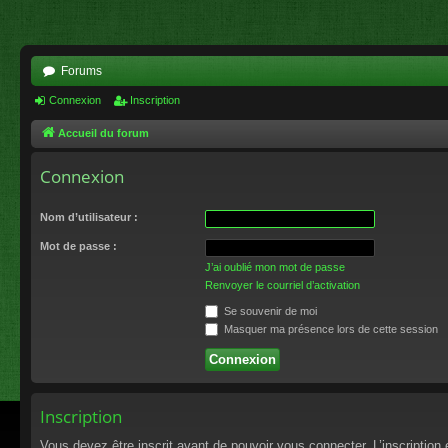
Forums
Connexion
Inscription
Accueil du forum
Connexion
Nom d’utilisateur :
Mot de passe :
J’ai oublié mon mot de passe
Renvoyer le courriel d’activation
Se souvenir de moi
Masquer ma présence lors de cette session
Inscription
Vous devez être inscrit avant de pouvoir vous connecter. L’inscriptio