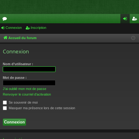
or
Connexion
Inscription
on
ns
u
ne
cri
Accueil du forum
m
xi
pti
Connexion
s
on
on
Nom d’utilisateur :
Mot de passe :
J’ai oublié mon mot de passe
Renvoyer le courriel d’activation
Se souvenir de moi
Masquer ma présence lors de cette session