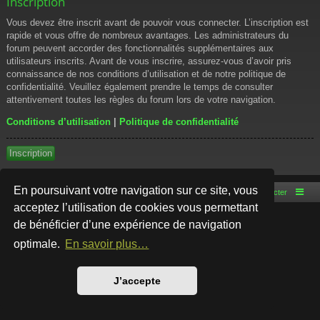
Inscription
Vous devez être inscrit avant de pouvoir vous connecter. L’inscription est
rapide et vous offre de nombreux avantages. Les administrateurs du
forum peuvent accorder des fonctionnalités supplémentaires aux
utilisateurs inscrits. Avant de vous inscrire, assurez-vous d’avoir pris
connaissance de nos conditions d’utilisation et de notre politique de
confidentialité. Veuillez également prendre le temps de consulter
attentivement toutes les règles du forum lors de votre navigation.
Conditions d’utilisation
|
Politique de confidentialité
Inscription
En poursuivant votre navigation sur ce site, vous
Accueil du forum
Nous contacter
acceptez l’utilisation de cookies vous permettant
de bénéficier d’une expérience de navigation
Développé par
phpBB
® Forum Software © phpBB Limited
Style par
Arty
- phpBB 3.3 par MrGaby
optimale.
En savoir plus…
Traduction française officielle
©
Qiaeru
Confidentialité
|
Conditions
J’accepte