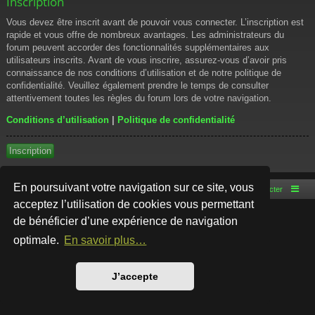
Inscription
Vous devez être inscrit avant de pouvoir vous connecter. L’inscription est
rapide et vous offre de nombreux avantages. Les administrateurs du
forum peuvent accorder des fonctionnalités supplémentaires aux
utilisateurs inscrits. Avant de vous inscrire, assurez-vous d’avoir pris
connaissance de nos conditions d’utilisation et de notre politique de
confidentialité. Veuillez également prendre le temps de consulter
attentivement toutes les règles du forum lors de votre navigation.
Conditions d’utilisation
|
Politique de confidentialité
Inscription
En poursuivant votre navigation sur ce site, vous
Accueil du forum
Nous contacter
acceptez l’utilisation de cookies vous permettant
de bénéficier d’une expérience de navigation
Développé par
phpBB
® Forum Software © phpBB Limited
Style par
Arty
- phpBB 3.3 par MrGaby
optimale.
En savoir plus…
Traduction française officielle
©
Qiaeru
Confidentialité
|
Conditions
J’accepte