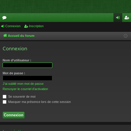
or
Connexion
Inscription
on
ns
u
ne
cri
Accueil du forum
m
xi
pti
Connexion
s
on
on
Nom d’utilisateur :
Mot de passe :
J’ai oublié mon mot de passe
Renvoyer le courriel d’activation
Se souvenir de moi
Masquer ma présence lors de cette session