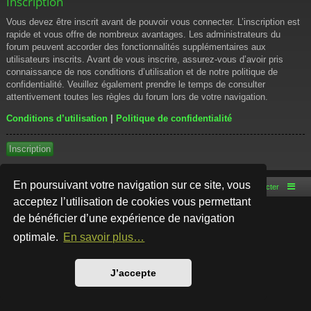
Inscription
Vous devez être inscrit avant de pouvoir vous connecter. L’inscription est
rapide et vous offre de nombreux avantages. Les administrateurs du
forum peuvent accorder des fonctionnalités supplémentaires aux
utilisateurs inscrits. Avant de vous inscrire, assurez-vous d’avoir pris
connaissance de nos conditions d’utilisation et de notre politique de
confidentialité. Veuillez également prendre le temps de consulter
attentivement toutes les règles du forum lors de votre navigation.
Conditions d’utilisation
|
Politique de confidentialité
Inscription
En poursuivant votre navigation sur ce site, vous
Accueil du forum
Nous contacter
acceptez l’utilisation de cookies vous permettant
de bénéficier d’une expérience de navigation
Développé par
phpBB
® Forum Software © phpBB Limited
Style par
Arty
- phpBB 3.3 par MrGaby
optimale.
En savoir plus…
Traduction française officielle
©
Qiaeru
Confidentialité
|
Conditions
J’accepte