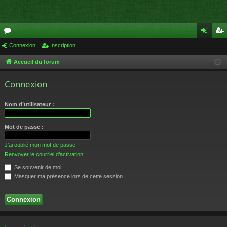
or
Connexion
Inscription
on
ns
u
ne
cri
Accueil du forum
m
xi
pti
Connexion
s
on
on
Nom d’utilisateur :
Mot de passe :
J’ai oublié mon mot de passe
Renvoyer le courriel d’activation
Se souvenir de moi
Masquer ma présence lors de cette session